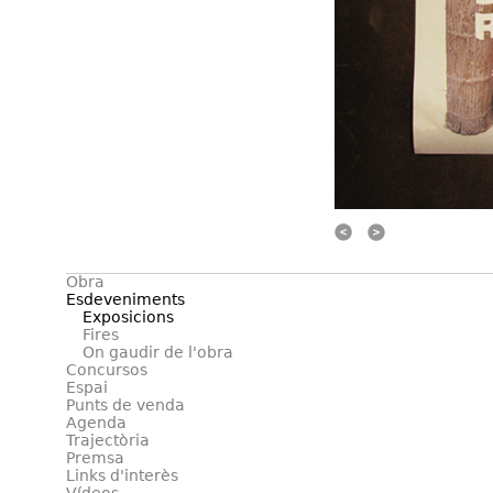
Ant.
Següent
Obra
Esdeveniments
Exposicions
Fires
On gaudir de l'obra
Concursos
Espai
Punts de venda
Agenda
Trajectòria
Premsa
Links d'interès